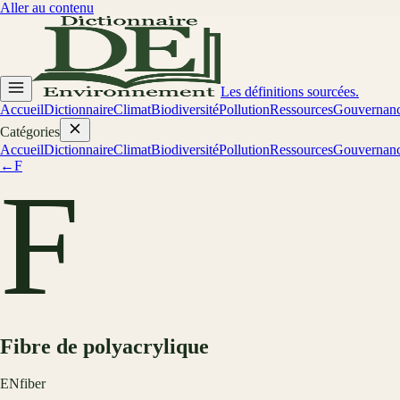
Aller au contenu
Les définitions sourcées.
Accueil
Dictionnaire
Climat
Biodiversité
Pollution
Ressources
Gouvernan
Catégories
Accueil
Dictionnaire
Climat
Biodiversité
Pollution
Ressources
Gouvernan
←
F
F
Fibre de polyacrylique
EN
fiber