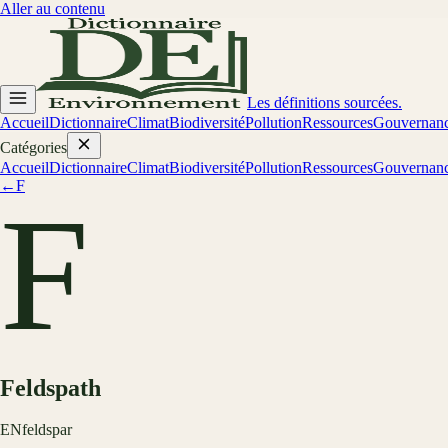
Aller au contenu
Les définitions sourcées.
Accueil
Dictionnaire
Climat
Biodiversité
Pollution
Ressources
Gouvernan
Catégories
Accueil
Dictionnaire
Climat
Biodiversité
Pollution
Ressources
Gouvernan
←
F
F
Feldspath
EN
feldspar