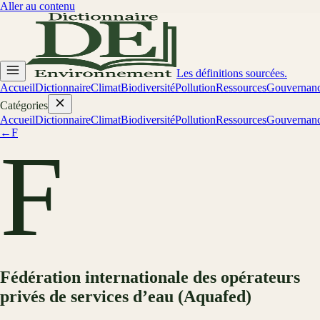
Aller au contenu
Les définitions sourcées.
Accueil
Dictionnaire
Climat
Biodiversité
Pollution
Ressources
Gouvernan
Catégories
Accueil
Dictionnaire
Climat
Biodiversité
Pollution
Ressources
Gouvernan
←
F
F
Fédération internationale des opérateurs
privés de services d’eau (Aquafed)