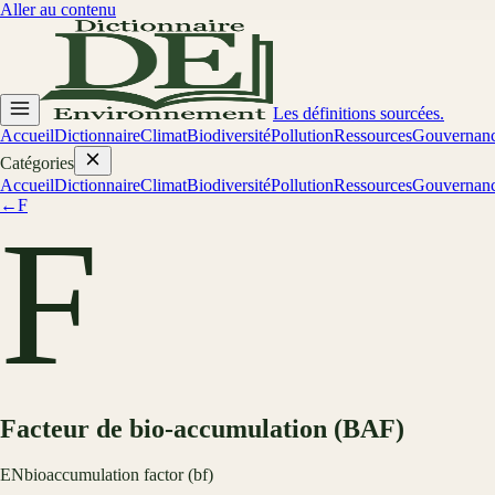
Aller au contenu
Les définitions sourcées.
Accueil
Dictionnaire
Climat
Biodiversité
Pollution
Ressources
Gouvernan
Catégories
Accueil
Dictionnaire
Climat
Biodiversité
Pollution
Ressources
Gouvernan
←
F
F
Facteur de bio-accumulation (BAF)
EN
bioaccumulation factor (bf)