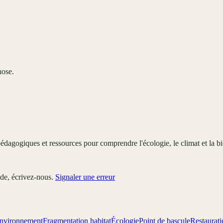
hose.
édagogiques et ressources pour comprendre l'écologie, le climat et la bi
ude, écrivez-nous.
Signaler une erreur
nvironnement
Fragmentation habitat
Écologie
Point de bascule
Restaurat