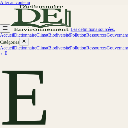
Aller au contenu
Les définitions sourcées.
Accueil
Dictionnaire
Climat
Biodiversité
Pollution
Ressources
Gouvernan
Catégories
Accueil
Dictionnaire
Climat
Biodiversité
Pollution
Ressources
Gouvernan
←
E
E