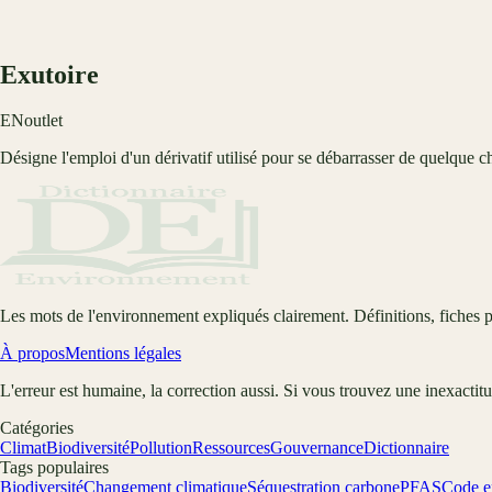
Exutoire
EN
outlet
Désigne l'emploi d'un dérivatif utilisé pour se débarrasser de quelque c
Les mots de l'environnement expliqués clairement. Définitions, fiches p
À propos
Mentions légales
L'erreur est humaine, la correction aussi. Si vous trouvez une inexactit
Catégories
Climat
Biodiversité
Pollution
Ressources
Gouvernance
Dictionnaire
Tags populaires
Biodiversité
Changement climatique
Séquestration carbone
PFAS
Code e