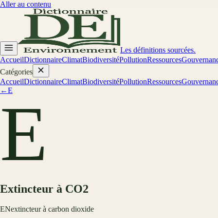
Aller au contenu
Les définitions sourcées.
Accueil
Dictionnaire
Climat
Biodiversité
Pollution
Ressources
Gouvernan
Catégories
Accueil
Dictionnaire
Climat
Biodiversité
Pollution
Ressources
Gouvernan
←
E
E
Extincteur à CO2
EN
extincteur à carbon dioxide