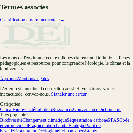
Termes associes
Classification environnementale
→
Les mots de l'environnement expliqués clairement. Définitions, fiches
pédagogiques et ressources pour comprendre l'écologie, le climat et la
biodiversité.
À propos
Mentions légales
L'erreur est humaine, la correction aussi. Si vous trouvez une
inexactitude, écrivez-nous.
Signaler une erreur
Catégories
Climat
Biodiversité
Pollution
Ressources
Gouvernance
Dictionnaire
Tags populaires
Biodiversité
Changement climatique
Séquestration carbone
PFAS
Code
environnement
Fragmentation habitat
Écologie
Point de
bascule
Restauration écologique
Polluants persistants