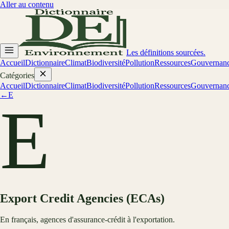
Aller au contenu
Les définitions sourcées.
Accueil
Dictionnaire
Climat
Biodiversité
Pollution
Ressources
Gouvernan
Catégories
Accueil
Dictionnaire
Climat
Biodiversité
Pollution
Ressources
Gouvernan
←
E
E
Export Credit Agencies (ECAs)
En français, agences d'assurance-crédit à l'exportation.