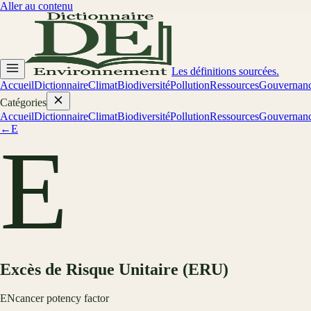
Aller au contenu
Les définitions sourcées.
Accueil
Dictionnaire
Climat
Biodiversité
Pollution
Ressources
Gouvernan
Catégories
Accueil
Dictionnaire
Climat
Biodiversité
Pollution
Ressources
Gouvernan
←
E
E
Excès de Risque Unitaire (ERU)
EN
cancer potency factor