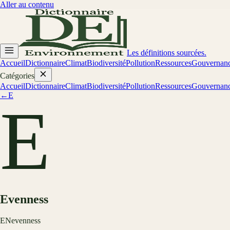
Aller au contenu
Les définitions sourcées.
Accueil
Dictionnaire
Climat
Biodiversité
Pollution
Ressources
Gouvernan
Catégories
Accueil
Dictionnaire
Climat
Biodiversité
Pollution
Ressources
Gouvernan
←
E
E
Evenness
EN
evenness