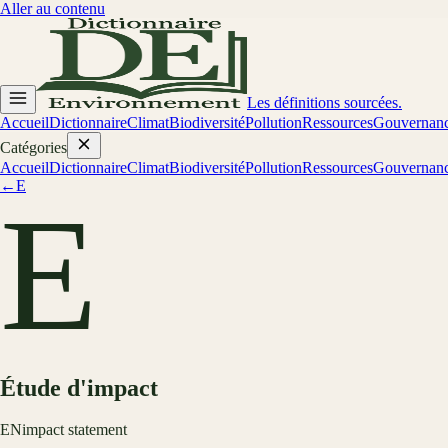
Aller au contenu
Les définitions sourcées.
Accueil
Dictionnaire
Climat
Biodiversité
Pollution
Ressources
Gouvernan
Catégories
Accueil
Dictionnaire
Climat
Biodiversité
Pollution
Ressources
Gouvernan
←
E
E
Étude d'impact
EN
impact statement