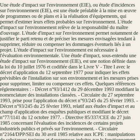
Une étude d'impact sur l'environnement (EIE), ou étude d'incidences
sur l'environnement (EIE), est une étude préalable à la mise en œuvre
de programmes ou de plans et à la réalisation d'équipements, qui
permet d'estimer leurs effets probables sur l'environnement. L'étude
d'impact sur l'environnement relève de la responsabilité du maître
d'ouvrage. L'étude d'impact sur l'environnement permet notamment de
justifier le parti retenu et de préciser les mesures envisagées tendant à
supprimer, réduire ou compenser les dommages éventuels liés à un
projet. L'étude d'impact sur l'environnement est nécessaire à
l'évaluation environnementale. Une étude d'impact, sous-entendu une
étude d'impact sur l'environnement (EIE), est une notion définie dans
la loi du 10 juillet 1976 et codifiée dans le Livre V - Titre I avec le
décret d'application du 12 septembre 1977 pour indiquer les effets
prévisibles de l'installation sur son environnement et les mesures prises
pour supprimer, limiter ou compenser ces effets. Quelques références
réglementaires : - Décret n°93/1412 du 29 décembre 1993 modifiant la
nomenclature des installations classées. - Circulaire du 27 septembre
1993, prise pour l'application du décret n°93/245 du 25 février 1993. -
Décret n°93/245 du 25 février 1993, relatif aux études d'impact et au
champ d'application des enquêtes publiques et modifiant le décret
n°77/1141 du 12 octobre 1977. - Directive 85/337/CEE du 27 juin
1985 concernant l'évaluation des incidences de certains projets
industriels publics et privés sur l'environnement. - Circulaire
n°2164/DPP/SEI du 30 avril 1985 relative aux ICPE : manipulations
de substances toxiques et dangereuses induites par le fonctionnement