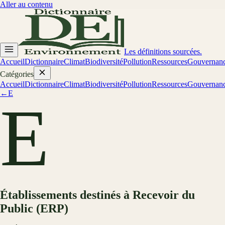
Aller au contenu
Les définitions sourcées.
Accueil
Dictionnaire
Climat
Biodiversité
Pollution
Ressources
Gouvernan
Catégories
Accueil
Dictionnaire
Climat
Biodiversité
Pollution
Ressources
Gouvernan
←
E
E
Établissements destinés à Recevoir du
Public (ERP)