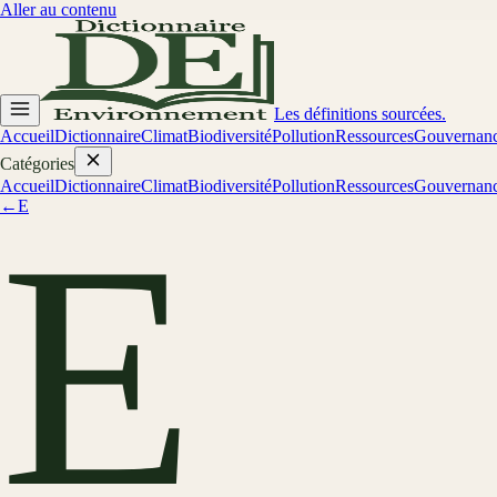
Aller au contenu
Les définitions sourcées.
Accueil
Dictionnaire
Climat
Biodiversité
Pollution
Ressources
Gouvernan
Catégories
Accueil
Dictionnaire
Climat
Biodiversité
Pollution
Ressources
Gouvernan
←
E
E