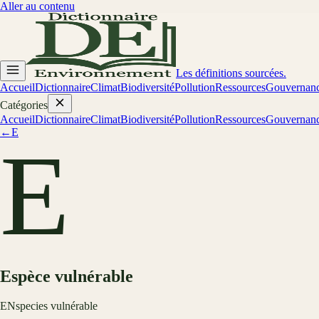
Aller au contenu
Les définitions sourcées.
Accueil
Dictionnaire
Climat
Biodiversité
Pollution
Ressources
Gouvernan
Catégories
Accueil
Dictionnaire
Climat
Biodiversité
Pollution
Ressources
Gouvernan
←
E
E
Espèce vulnérable
EN
species vulnérable