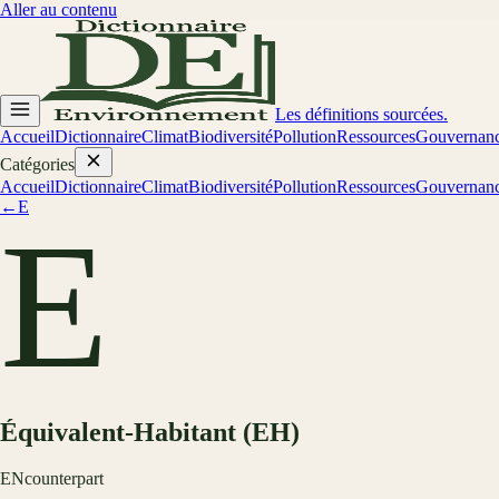
Aller au contenu
Les définitions sourcées.
Accueil
Dictionnaire
Climat
Biodiversité
Pollution
Ressources
Gouvernan
Catégories
Accueil
Dictionnaire
Climat
Biodiversité
Pollution
Ressources
Gouvernan
←
E
E
Équivalent-Habitant (EH)
EN
counterpart