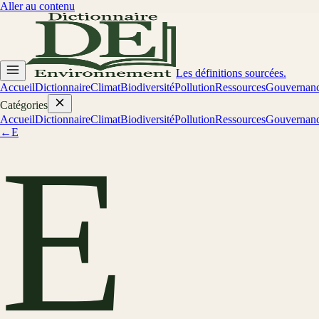
Aller au contenu
Les définitions sourcées.
Accueil
Dictionnaire
Climat
Biodiversité
Pollution
Ressources
Gouvernan
Catégories
Accueil
Dictionnaire
Climat
Biodiversité
Pollution
Ressources
Gouvernan
←
E
E