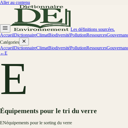
Aller au contenu
Les définitions sourcées.
Accueil
Dictionnaire
Climat
Biodiversité
Pollution
Ressources
Gouvernan
Catégories
Accueil
Dictionnaire
Climat
Biodiversité
Pollution
Ressources
Gouvernan
←
E
E
Équipements pour le tri du verre
EN
équipements pour le sorting du verre