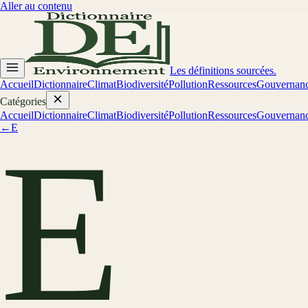
Aller au contenu
Les définitions sourcées.
Accueil
Dictionnaire
Climat
Biodiversité
Pollution
Ressources
Gouvernan
Catégories
Accueil
Dictionnaire
Climat
Biodiversité
Pollution
Ressources
Gouvernan
←
E
E