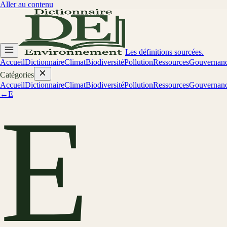
Aller au contenu
Les définitions sourcées.
Accueil
Dictionnaire
Climat
Biodiversité
Pollution
Ressources
Gouvernan
Catégories
Accueil
Dictionnaire
Climat
Biodiversité
Pollution
Ressources
Gouvernan
←
E
E