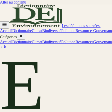
Aller au contenu
Les définitions sourcées.
Accueil
Dictionnaire
Climat
Biodiversité
Pollution
Ressources
Gouvernan
Catégories
Accueil
Dictionnaire
Climat
Biodiversité
Pollution
Ressources
Gouvernan
←
E
E