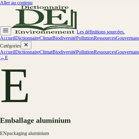
Aller au contenu
Les définitions sourcées.
Accueil
Dictionnaire
Climat
Biodiversité
Pollution
Ressources
Gouvernan
Catégories
Accueil
Dictionnaire
Climat
Biodiversité
Pollution
Ressources
Gouvernan
←
E
E
Emballage aluminium
EN
packaging aluminium