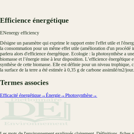
Efficience énergétique
EN
energy efficiency
Désigne un paramètre qui exprime le rapport entre l'effet utile et l'éne
la consommation pour un même effet utile (amélioration d'un procédé ind
parlera alors d'efficience énergétique. Ecologie : la photosynthèse a un
biomasse et l’énergie mise à leur disposition. L’efficience énergétique 
synthèse de cette biomasse. Elle est définie pour un niveau trophique, co
la surface de la terre a été estimée à 0,35 g de carbone assimilé/m2/jou
Termes associes
Efficacité énergétique
→
Énergie
→
Photosynthèse
→
Les mots de l'environnement expliqués clairement. Définitions, fiches p