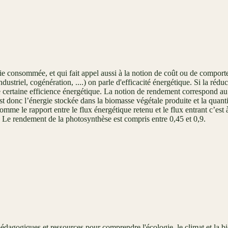
rgie consommée, et qui fait appel aussi à la notion de coût ou de comport
ustriel, cogénération, ....) on parle d'efficacité énergétique. Si la r
e certaine efficience énergétique. La notion de rendement correspond au 
est donc l’énergie stockée dans la biomasse végétale produite et la quan
mme le rapport entre le flux énergétique retenu et le flux entrant c’est 
r. Le rendement de la photosynthèse est compris entre 0,45 et 0,9.
édagogiques et ressources pour comprendre l'écologie, le climat et la bi