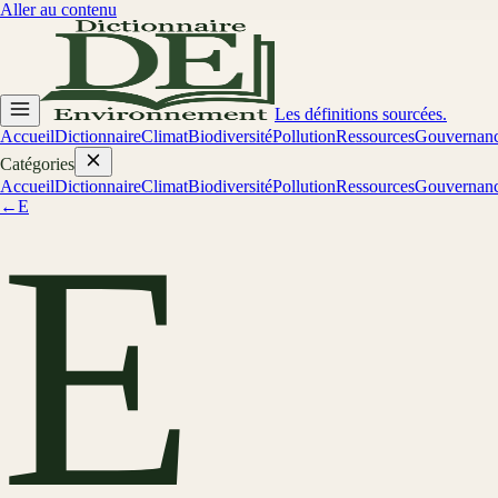
Aller au contenu
Les définitions sourcées.
Accueil
Dictionnaire
Climat
Biodiversité
Pollution
Ressources
Gouvernan
Catégories
Accueil
Dictionnaire
Climat
Biodiversité
Pollution
Ressources
Gouvernan
←
E
E