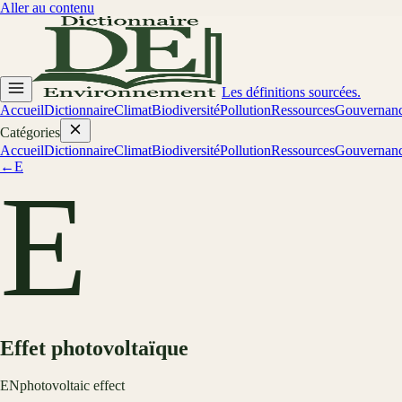
Aller au contenu
Les définitions sourcées.
Accueil
Dictionnaire
Climat
Biodiversité
Pollution
Ressources
Gouvernan
Catégories
Accueil
Dictionnaire
Climat
Biodiversité
Pollution
Ressources
Gouvernan
←
E
E
Effet photovoltaïque
EN
photovoltaic effect