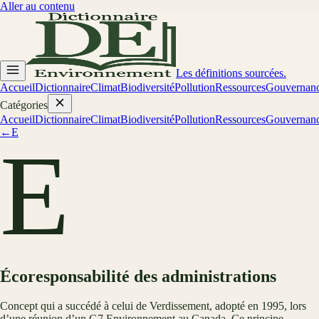
Aller au contenu
Les définitions sourcées.
Accueil
Dictionnaire
Climat
Biodiversité
Pollution
Ressources
Gouvernan
Catégories
Accueil
Dictionnaire
Climat
Biodiversité
Pollution
Ressources
Gouvernan
←
E
E
Écoresponsabilité des administrations
Concept qui a succédé à celui de Verdissement, adopté en 1995, lors
d’une réunion d’un G7 Environnement au Canada. Ce principe