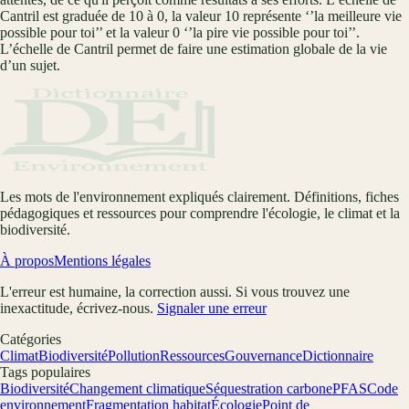
Cantril est graduée de 10 à 0, la valeur 10 représente ‘’la meilleure vie
possible pour toi’’ et la valeur 0 ‘’la pire vie possible pour toi’’.
L’échelle de Cantril permet de faire une estimation globale de la vie
d’un sujet.
Les mots de l'environnement expliqués clairement. Définitions, fiches
pédagogiques et ressources pour comprendre l'écologie, le climat et la
biodiversité.
À propos
Mentions légales
L'erreur est humaine, la correction aussi. Si vous trouvez une
inexactitude, écrivez-nous.
Signaler une erreur
Catégories
Climat
Biodiversité
Pollution
Ressources
Gouvernance
Dictionnaire
Tags populaires
Biodiversité
Changement climatique
Séquestration carbone
PFAS
Code
environnement
Fragmentation habitat
Écologie
Point de