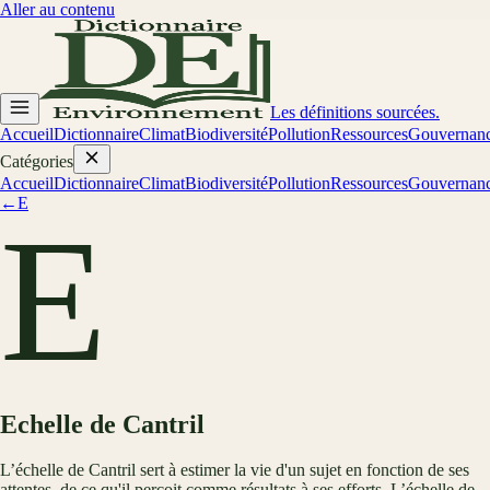
Aller au contenu
Les définitions sourcées.
Accueil
Dictionnaire
Climat
Biodiversité
Pollution
Ressources
Gouvernan
Catégories
Accueil
Dictionnaire
Climat
Biodiversité
Pollution
Ressources
Gouvernan
←
E
E
Echelle de Cantril
L’échelle de Cantril sert à estimer la vie d'un sujet en fonction de ses
attentes, de ce qu'il perçoit comme résultats à ses efforts. L’échelle de