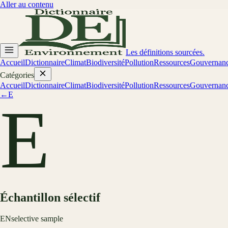
Aller au contenu
Les définitions sourcées.
Accueil
Dictionnaire
Climat
Biodiversité
Pollution
Ressources
Gouvernan
Catégories
Accueil
Dictionnaire
Climat
Biodiversité
Pollution
Ressources
Gouvernan
←
E
E
Échantillon sélectif
EN
selective sample